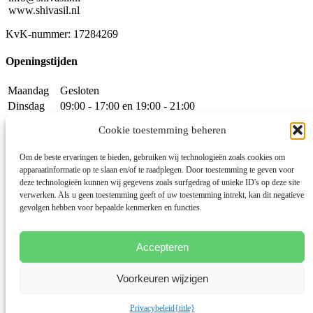
www.shivasil.nl
KvK-nummer: 17284269
Openingstijden
Maandag
Gesloten
Dinsdag
09:00 - 17:00
en
19:00 - 21:00
Woensdag
Gesloten
Cookie toestemming beheren
Donderdag
09:00 - 17:00
en
19:00 - 21:00
Vrijdag
09:00 - 12:00
Om de beste ervaringen te bieden, gebruiken wij technologieën zoals cookies om
Zaterdag
Gesloten
apparaatinformatie op te slaan en/of te raadplegen. Door toestemming te geven voor
Zondag
Gesloten
deze technologieën kunnen wij gegevens zoals surfgedrag of unieke ID's op deze site
verwerken. Als u geen toestemming geeft of uw toestemming intrekt, kan dit negatieve
gevolgen hebben voor bepaalde kenmerken en functies.
Algemene voorwaarden
Disclaimer
Privacybeleid
Cookies
Accepteren
Facebook
Voorkeuren wijzigen
Instagram
© 2026 Deze website draait op het websitesysteem
Bloom
Privacybeleid
{title}