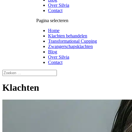
Over Silvia
Contact
Pagina selecteren
Home
Klachten behandelen
Transformational Cupping
Zwangerschapsklachten
Blog
Over Silvia
Contact
Klachten